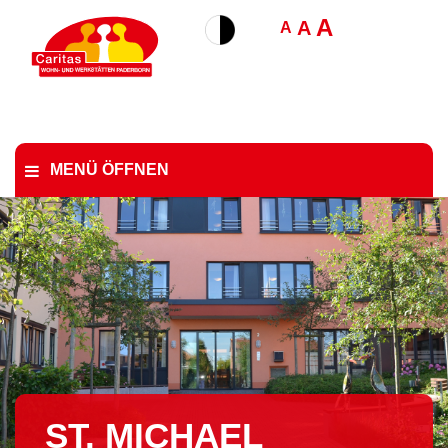
A
A
A
MENÜ ÖFFNEN
ST. MICHAEL