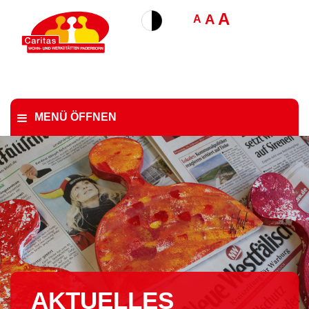
A
A
A
MENÜ ÖFFNEN
AKTUELLES