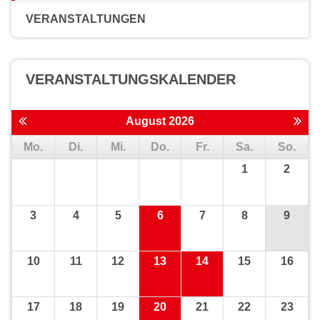
VERANSTALTUNGEN
VERANSTALTUNGS­KALENDER
August 2026
Mo.
Di.
Mi.
Do.
Fr.
Sa.
So.
1
2
3
4
5
6
7
8
9
10
11
12
13
14
15
16
17
18
19
20
21
22
23