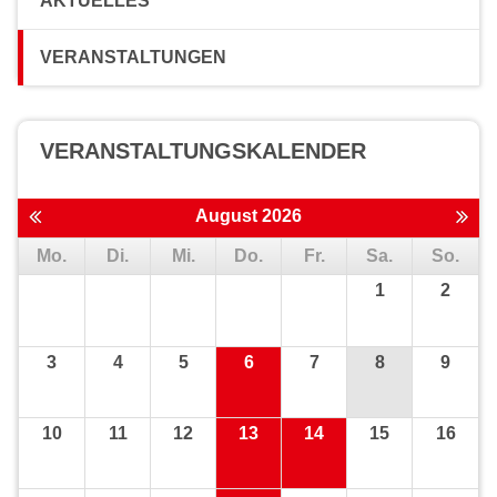
AKTUELLES
VERANSTALTUNGEN
VERANSTALTUNGS­KALENDER
August 2026
Mo.
Di.
Mi.
Do.
Fr.
Sa.
So.
1
2
3
4
5
6
7
8
9
10
11
12
13
14
15
16