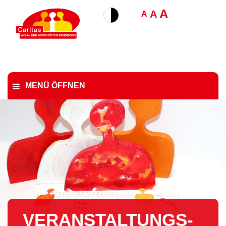
A
A
A
MENÜ ÖFFNEN
VER­AN­STAL­TUNGS-