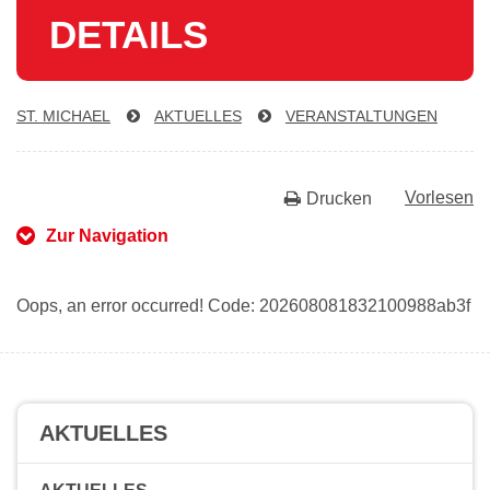
DE­TAILS
ST. MICHAEL
AKTUELLES
VER­AN­STAL­TUN­GEN
Vorlesen
Drucken
Zur Navigation
Oops, an error occurred! Code: 202608081832100988ab3f
AKTUELLES