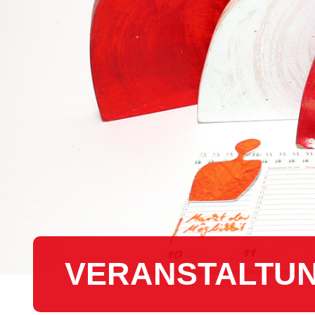
VER­AN­STAL­TU