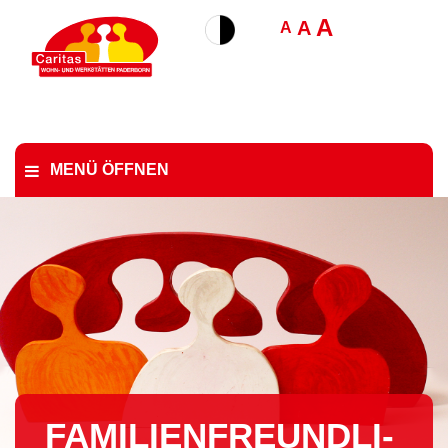
A
A
A
MENÜ ÖFFNEN
FA­MI­LI­EN­FREUND­LI­