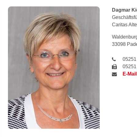
Dagmar
Ki
Geschäftsfü
Caritas Al
Waldenburg
33098 Pad
05251
05251
E-Mail