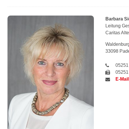
Barbara
S
Leitung Ges
Caritas Al
Waldenburg
33098 Pad
05251
05251
E-Mail