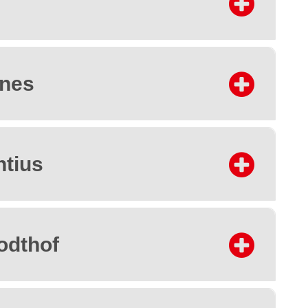
nnes
ntius
odthof