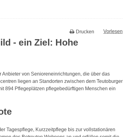
Vorlesen
Drucken
ld - ein Ziel: Hohe
er Anbieter von Senioreneinrichtungen, die über das
rencentren liegen an Standorten zwischen dem Teutoburger
it 894 Pflegeplätzen pflegebedürftigen Menschen ein
ote
r Tagespflege, Kurzzeitpflege bis zur vollstationären
hmen des Betreuten Wohnens an und erfüllen somit die